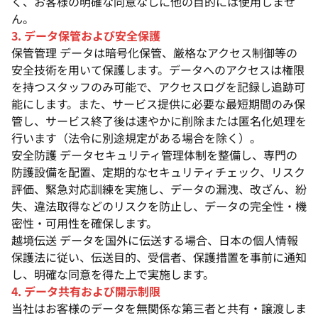
く、お客様の明確な同意なしに他の目的には使用しませ
ん。
3. データ保管および安全保護
保管管理 データは暗号化保管、厳格なアクセス制御等の
安全技術を用いて保護します。データへのアクセスは権限
を持つスタッフのみ可能で、アクセスログを記録し追跡可
能にします。また、サービス提供に必要な最短期間のみ保
管し、サービス終了後は速やかに削除または匿名化処理を
行います（法令に別途規定がある場合を除く）。
安全防護 データセキュリティ管理体制を整備し、専門の
防護設備を配置、定期的なセキュリティチェック、リスク
評価、緊急対応訓練を実施し、データの漏洩、改ざん、紛
失、違法取得などのリスクを防止し、データの完全性・機
密性・可用性を確保します。
越境伝送 データを国外に伝送する場合、日本の個人情報
保護法に従い、伝送目的、受信者、保護措置を事前に通知
し、明確な同意を得た上で実施します。
4. データ共有および開示制限
当社はお客様のデータを無関係な第三者と共有・譲渡しま