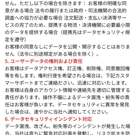
せん。ただし以下の場合を除きます： お客様の明確な同
意がある場合 法令の履行または政府・司法機関の合法的
調査への協力が必要な場合 注文配送・支払い決済等サー
ビスの完了のため、提携する物流・決済機関に必要最小限
のデータを提供する場合（提携先はデータセキュリティ規
定を遵守）
お客様の同意なしにデータを公開・開示することはありま
せん（法令に別途規定がある場合を除く）。
5. ユーザーデータの権利および責任
お客様はデータアクセス権、訂正権、削除権、同意撤回権
等を有します。権利行使を希望される場合は、下記カスタ
マーサポートまでご連絡ださい。迅速に対応いたします。
お客様は自身のアカウント情報や連絡先を適切に管理する
責任があります。操作不備によるデータ漏洩・紛失等の責
任はお客様が負います。データセキュリティに異常を発見
した場合は、速やかに当社へ通知してください。
6. データセキュリティインシデント対応
データ漏洩、改ざん、紛失等のインシデントが発生した場
合、当社は直ちに緊急対応計画を発動し、リスク拡大を防