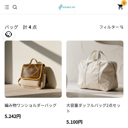
0
バッグ
計
4
点
フィルター
価格
おすすめ順
安い順
高い順
新着順
古い順
編み物ワンショルダーバッグ
大容量ダッフルバッグ2点セッ
ト
5.242円
5.100円