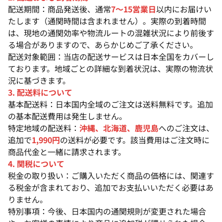
配送期間：商品発送後、通常
7〜15営業日
以内にお届けい
たします（通関時間は含まれません）。実際の到着時間
は、現地の通関効率や物流ルートの混雑状況により前後す
る場合がありますので、あらかじめご了承ください。
配送対象範囲：当店の配送サービスは日本全国をカバーし
ております。地域ごとの詳細な到着状況は、実際の物流状
況に基づきます。
3. 配送料について
基本配送料：日本国内全域のご注文は送料無料です。追加
の基本配送費用は発生しません。
特定地域の配送料：
沖縄、北海道、鹿児島
へのご注文は、
追加で
1,990円
の送料が必要です。該当費用はご注文時に
商品代金と一緒に請求されます。
4. 関税について
税金の取り扱い：ご購入いただく商品の価格には、関連す
る税金が含まれており、追加でお支払いいただく必要はあ
りません。
特別事項：今後、日本国内の通関規則が変更された場合